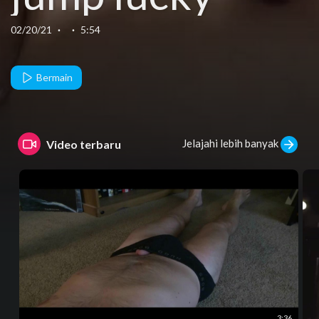
guy
02/20/21
·
·
5:54
Bermain
Jelajahi lebih banyak
Video terbaru
3:36