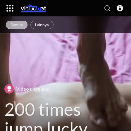
Semua
Lainnya
Video unggulan
200 times
jump lucky