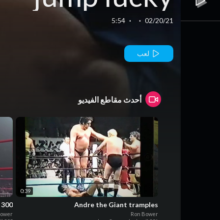
guy
5:54
·
·
02/20/21
لعب
أحدث مقاطع الفيديو
0:39
300 lb face stand with boots
Andre the Giant tramples
Bower
Ron Bower