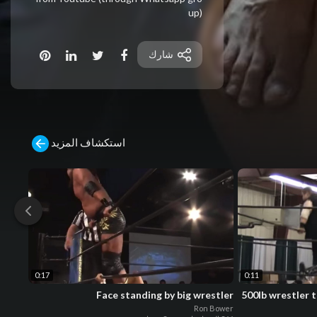
up)
شارك
استكشاف المزيد
0:17
0:11
1 Barefoot Cock
Face standing by big wrestler
500lb wrestle
English
Ron Bower