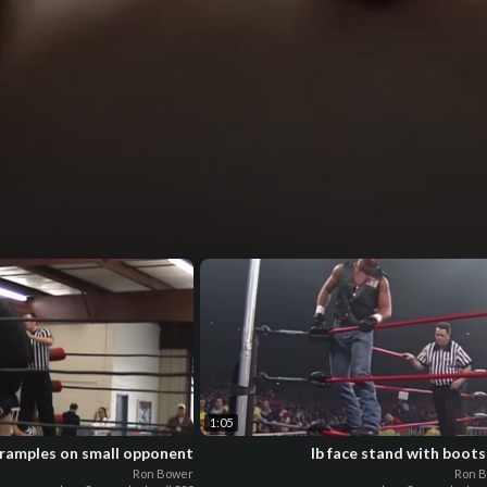
1:05
r tramples on small opponent
Ron Bower
Ron 