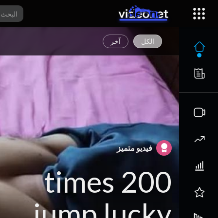
الكل
آخر
فيديو متميز
200 times
jump lucky